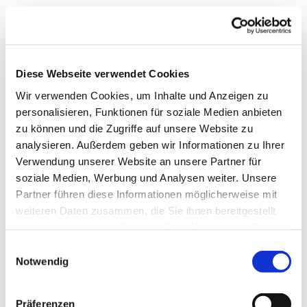
PERSONENBEZOGENEN DATEN ANSCHLIESSEND NICHT MEHR
ZUM ZWECKE DER DIREKTWERBUNG VERWENDET (WIDERSPRUCH
NACH ART. 21 ABS. 2 DSGVO).
Diese Webseite verwendet Cookies
Beschwerde­recht bei der zuständigen Aufsichts­
Wir verwenden Cookies, um Inhalte und Anzeigen zu
behörde
personalisieren, Funktionen für soziale Medien anbieten
Im Falle von Verstößen gegen die DSGVO steht den Betroffenen
zu können und die Zugriffe auf unsere Website zu
ein Beschwerderecht bei einer Aufsichtsbehörde, insbesondere
analysieren. Außerdem geben wir Informationen zu Ihrer
in dem Mitgliedstaat ihres gewöhnlichen Aufenthalts, ihres
Verwendung unserer Website an unsere Partner für
Arbeitsplatzes oder des Orts des mutmaßlichen Verstoßes zu.
soziale Medien, Werbung und Analysen weiter. Unsere
Das Beschwerderecht besteht unbeschadet anderweitiger
Partner führen diese Informationen möglicherweise mit
verwaltungsrechtlicher oder gerichtlicher Rechtsbehelfe.
weiteren Daten zusammen, die Sie ihnen bereitgestellt
haben oder die sie im Rahmen Ihrer Nutzung der Dienste
gesammelt haben.
Recht auf Daten­übertrag­barkeit
Einwilligungsauswahl
Notwendig
Sie haben das Recht, Daten, die wir auf Grundlage Ihrer
Einwilligung oder in Erfüllung eines Vertrags automatisiert
verarbeiten, an sich oder an einen Dritten in einem gängigen,
Präferenzen